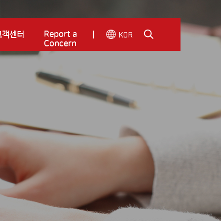
KOR
Report a
고객센터
Concern