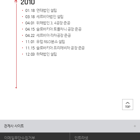
2010
01.18
연태법인 설립
03.18
세르비아법인 설립
04.01
위해법인 3, 4공장 준공
04.15
슬로바키아 토폴차니 공장 준공
04.22
세르비아 라차공장 준공
11.01
유럽 R&D분소 설립
11.15
슬로바키아 프리에비차 공장 준공
12.03
하택법인 설립
관계사 사이트
이메일무단수집거부
인트라넷