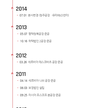
2014
07.01
본사변경 (청주공장→유라R&D센터)
2013
05.07
평택청북공장 준공
10.16
하택법인 2공장 준공
2012
03.26
세르비아 레스코바츠 공장 준공
2011
04.14
세르비아 니쉬 공장 준공
06.03
보정법인 설립
09.25
러시아 프스코프 분공장 준공