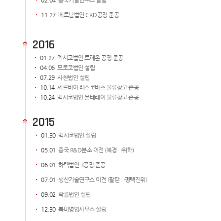
02.04
중국기술연구소 설립
11.27
베트남법인 CKD공장 준공
2016
01.27
멕시코법인 토레온 공장 준공
04.06
모로코법인 설립
07.29
사천법인 설립
10.14
세르비아 레스코바츠 물류창고 준공
10.24
멕시코법인 몬테레이 물류창고 준공
2015
01.30
멕시코법인 설립
05.01
중국 R&D분소 이전 (북경→위해)
06.01
하택법인 3공장 준공
07.01
생산기술연구소 이전 (팔탄→평택진위)
09.02
락릉법인 설립
12.30
북미영업사무소 설립