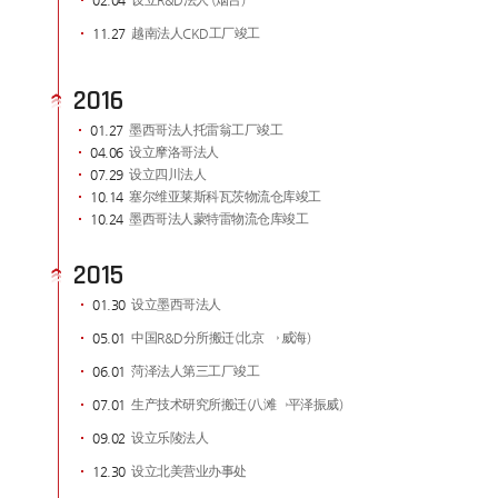
02.04
设立R&D法人 (烟台)
11.27
越南法人CKD工厂竣工
2016
01.27
墨西哥法人托雷翁工厂竣工
04.06
设立摩洛哥法人
07.29
设立四川法人
10.14
塞尔维亚莱斯科瓦茨物流仓库竣工
10.24
墨西哥法人蒙特雷物流仓库竣工
2015
01.30
设立墨西哥法人
05.01
中国R&D分所搬迁(北京 → 威海)
06.01
菏泽法人第三工厂竣工
07.01
生产技术研究所搬迁(八滩→平泽振威)
09.02
设立乐陵法人
12.30
设立北美营业办事处