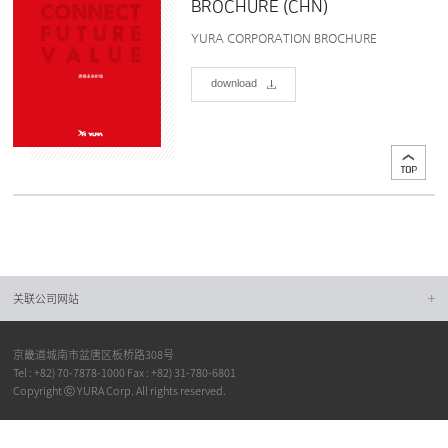
BROCHURE (CHN)
YURA CORPORATION BROCHURE
download
关联公司网站
京畿道城南市盆唐区板桥路308号
Tel : +82) 70-7878-1000 Fax : +82) 31-780-6801
Copyright ⓒ YURA Corp. All rights reserved.